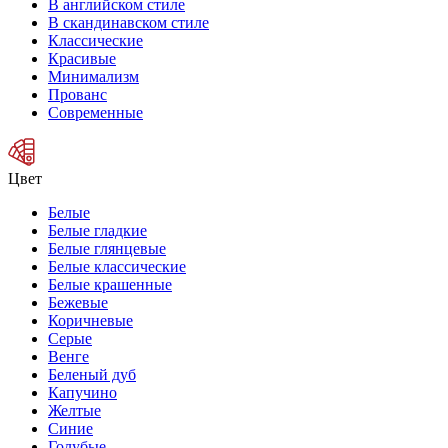
В английском стиле
В скандинавском стиле
Классические
Красивые
Минимализм
Прованс
Современные
Цвет
Белые
Белые гладкие
Белые глянцевые
Белые классические
Белые крашенные
Бежевые
Коричневые
Серые
Венге
Беленый дуб
Капучино
Желтые
Синие
Голубые