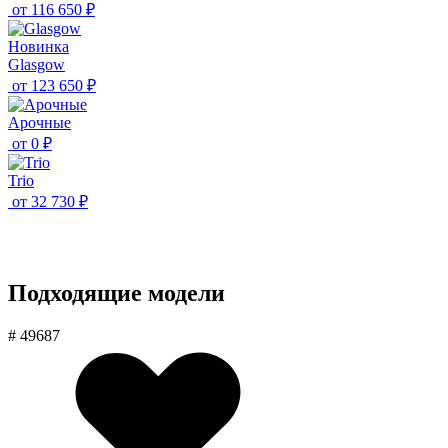
от
116 650 ₽
Новинка
Glasgow
от
123 650 ₽
Aрочные
от
0 ₽
Trio
от
32 730 ₽
Подходящие модели
# 49687