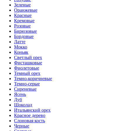
Зеленые
Оранжевые
Красные
Кремовые
Розовые
Бирюзовые
Бордовые
Латте
Мокко
Коньяк
Светлый орех
Фисташковые
Фиолетовые
Темный орех
Темно-коричневые
Темно-серые
Сиреневые
Ясень
Дуб
Шоколад
Итальянский орех
Красное дерево
Слоновая кость
Черные