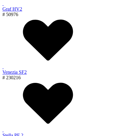
Graf HV2
# 50976
Venezia SF2
# 230216
Stella PF 2