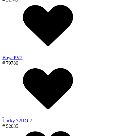
Baya PV2
# 79780
Lucky 32ПО 2
# 52085