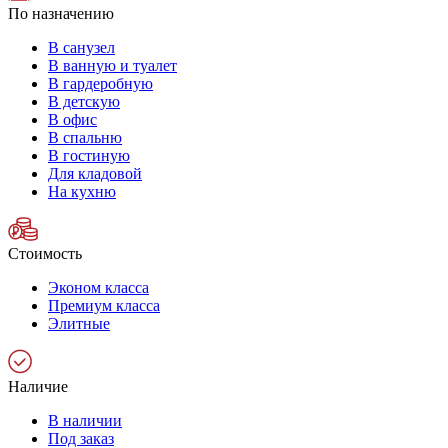
По назначению
В санузел
В ванную и туалет
В гардеробную
В детскую
В офис
В спальню
В гостиную
Для кладовой
На кухню
Стоимость
Эконом класса
Премиум класса
Элитные
Наличие
В наличии
Под заказ