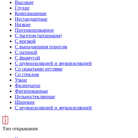
Высокие
Глухие
Компланарные
Нестандартные
Низкие
Противопожарное
С багетом (штапиком)
С врезкой
С выпадающим порогом
С патиной
С фрамугой
С шумоизоляцией и звукоизоляцией
Со скрытыми петлями
Со стеклом
Узкие
Филенчатое
Фрезерованные
Цельностеклянные
Широкие
С шумоизоляцией и звукоизоляцией
Тип открывания