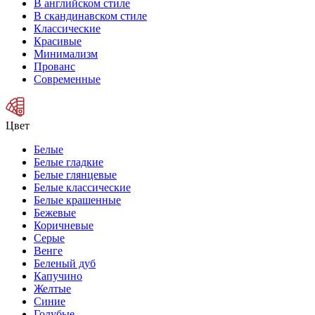
В английском стиле
В скандинавском стиле
Классические
Красивые
Минимализм
Прованс
Современные
Цвет
Белые
Белые гладкие
Белые глянцевые
Белые классические
Белые крашенные
Бежевые
Коричневые
Серые
Венге
Беленый дуб
Капучино
Желтые
Синие
Голубые