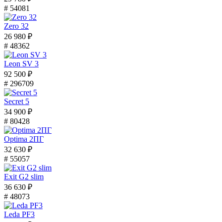
# 54081
Zero 32
26 980 ₽
# 48362
Leon SV 3
92 500 ₽
# 296709
Secret 5
34 900 ₽
# 80428
Optima 2ПГ
32 630 ₽
# 55057
Exit G2 slim
36 630 ₽
# 48073
Leda PF3