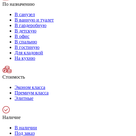
По назначению
В санузел
В ванную и туалет
В гардеробную
В детскую
В офис
В спальню
В гостиную
Для кладовой
На кухню
Стоимость
Эконом класса
Премиум класса
Элитные
Наличие
В наличии
Под заказ