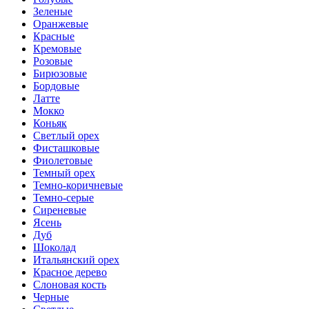
Зеленые
Оранжевые
Красные
Кремовые
Розовые
Бирюзовые
Бордовые
Латте
Мокко
Коньяк
Светлый орех
Фисташковые
Фиолетовые
Темный орех
Темно-коричневые
Темно-серые
Сиреневые
Ясень
Дуб
Шоколад
Итальянский орех
Красное дерево
Слоновая кость
Черные