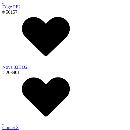
Edge PF2
# 50157
Nova 33ПО2
# 208401
Corner 8