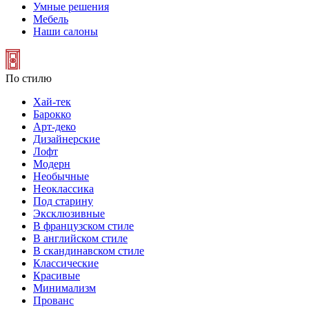
Умные решения
Мебель
Наши салоны
По стилю
Хай-тек
Барокко
Арт-деко
Дизайнерские
Лофт
Модерн
Необычные
Неоклассика
Под старину
Эксклюзивные
В французском стиле
В английском стиле
В скандинавском стиле
Классические
Красивые
Минимализм
Прованс