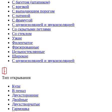
С багетом (штапиком)
С врезкой
С выпадающим порогом
С патиной
С фрамугой
С шумоизоляцией и звукоизоляцией
Со скрытыми петлями
Со стеклом
Узкие
Филенчатое
Фрезерованные
Цельностеклянные
Широкие
С шумоизоляцией и звукоизоляцией
Тип открывания
Купе
В пенал
Двухсторонние
Двойные
Двухстворчатые
Гармошка