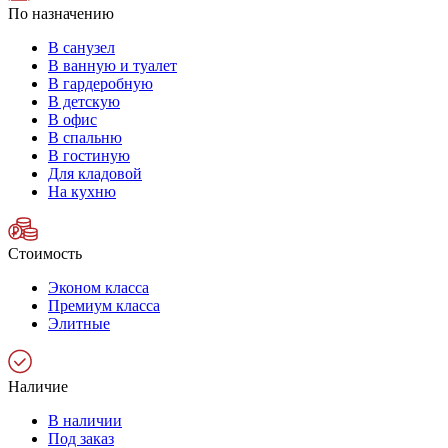
По назначению
В санузел
В ванную и туалет
В гардеробную
В детскую
В офис
В спальню
В гостиную
Для кладовой
На кухню
Стоимость
Эконом класса
Премиум класса
Элитные
Наличие
В наличии
Под заказ