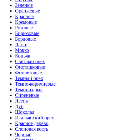
Зеленые
Оранжевые
Красные
Кремовые
Розовые
Бирюзовые
Бордовые
Латте
Мокко
Коньяк
Светлый орех
Фисташковые
Фиолетовые
Темный орех
Темно-коричневые
Темно-серые
Сиреневые
Ясень
Дуб
Шоколад
Итальянский орех
Красное дерево
Слоновая кость
Черные