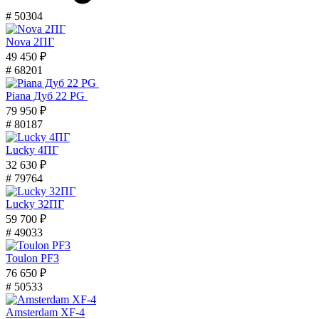
# 50304
Nova 2ПГ
49 450 ₽
# 68201
Piana Дуб 22 PG
79 950 ₽
# 80187
Lucky 4ПГ
32 630 ₽
# 79764
Lucky 32ПГ
59 700 ₽
# 49033
Toulon PF3
76 650 ₽
# 50533
Amsterdam XF-4