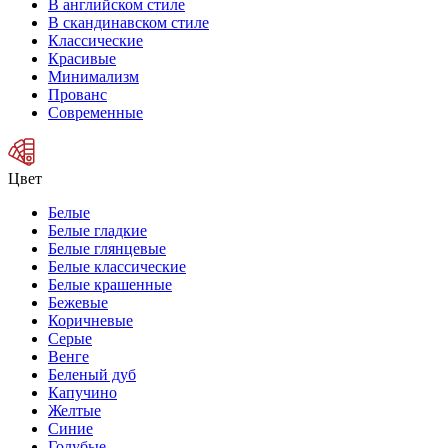
В английском стиле
В скандинавском стиле
Классические
Красивые
Минимализм
Прованс
Современные
Цвет
Белые
Белые гладкие
Белые глянцевые
Белые классические
Белые крашенные
Бежевые
Коричневые
Серые
Венге
Беленый дуб
Капучино
Желтые
Синие
Голубые