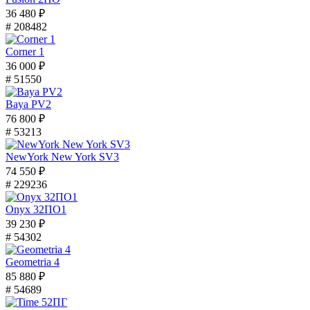
36 480 ₽
# 208482
Corner 1
36 000 ₽
# 51550
Baya PV2
76 800 ₽
# 53213
NewYork New York SV3
74 550 ₽
# 229236
Onyx 32ПО1
39 230 ₽
# 54302
Geometria 4
85 880 ₽
# 54689