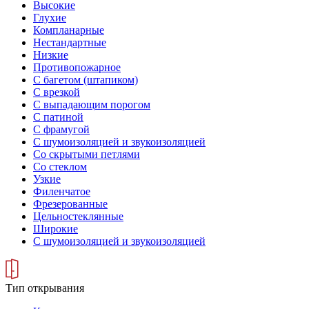
Высокие
Глухие
Компланарные
Нестандартные
Низкие
Противопожарное
С багетом (штапиком)
С врезкой
С выпадающим порогом
С патиной
С фрамугой
С шумоизоляцией и звукоизоляцией
Со скрытыми петлями
Со стеклом
Узкие
Филенчатое
Фрезерованные
Цельностеклянные
Широкие
С шумоизоляцией и звукоизоляцией
Тип открывания