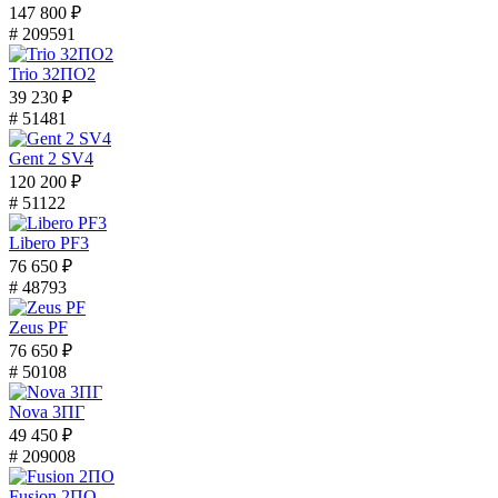
147 800 ₽
# 209591
Trio 32ПО2
39 230 ₽
# 51481
Gent 2 SV4
120 200 ₽
# 51122
Libero PF3
76 650 ₽
# 48793
Zeus PF
76 650 ₽
# 50108
Nova 3ПГ
49 450 ₽
# 209008
Fusion 2ПО