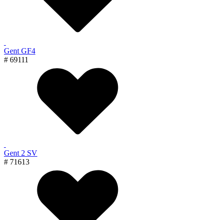
Gent GF4
# 69111
Gent 2 SV
# 71613