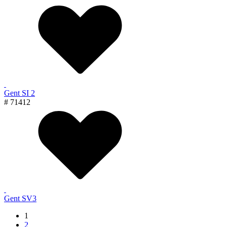
Gent SI 2
# 71412
Gent SV3
1
2