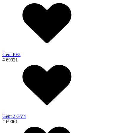
Gent PF2
# 69021
Gent 2 GV4
# 69061