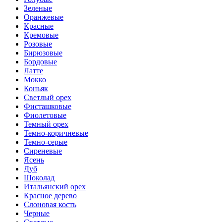
Зеленые
Оранжевые
Красные
Кремовые
Розовые
Бирюзовые
Бордовые
Латте
Мокко
Коньяк
Светлый орех
Фисташковые
Фиолетовые
Темный орех
Темно-коричневые
Темно-серые
Сиреневые
Ясень
Дуб
Шоколад
Итальянский орех
Красное дерево
Слоновая кость
Черные