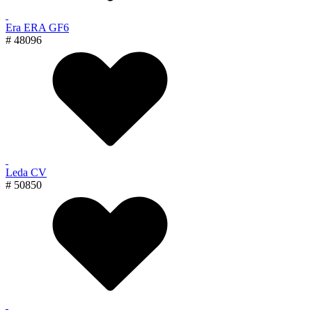
Era ERA GF6
# 48096
Leda CV
# 50850