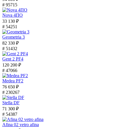
# 95715
Nova 4ПО
33 130 ₽
# 54251
Geometria 3
82 330 ₽
# 51432
Gent 2 PF4
120 200 ₽
# 47066
Medea PF2
76 650 ₽
# 230267
Stella DF
71 300 ₽
# 54387
Afina 02 vetro afina