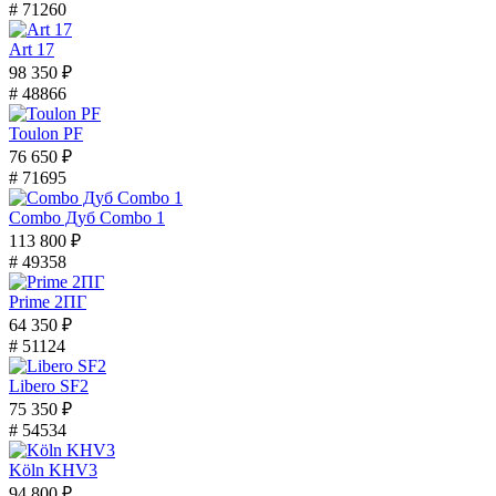
# 71260
Art 17
98 350 ₽
# 48866
Toulon PF
76 650 ₽
# 71695
Combo Дуб Combo 1
113 800 ₽
# 49358
Prime 2ПГ
64 350 ₽
# 51124
Libero SF2
75 350 ₽
# 54534
Köln KHV3
94 800 ₽