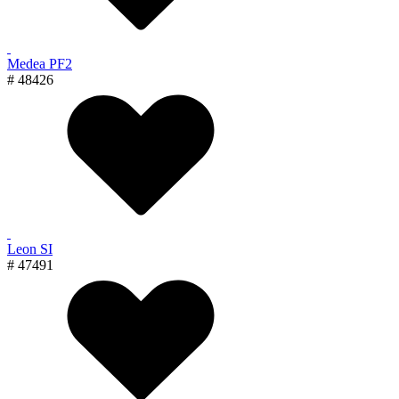
Medea PF2
# 48426
Leon SI
# 47491