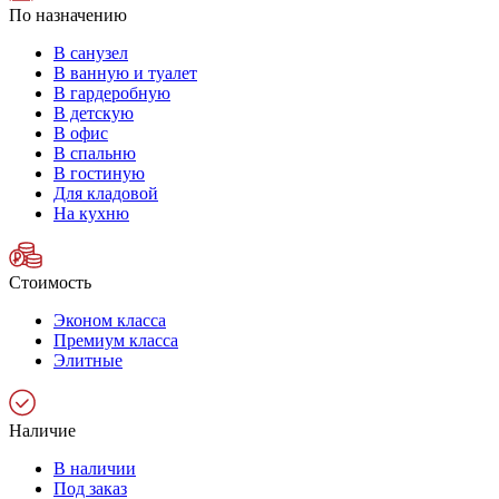
По назначению
В санузел
В ванную и туалет
В гардеробную
В детскую
В офис
В спальню
В гостиную
Для кладовой
На кухню
Стоимость
Эконом класса
Премиум класса
Элитные
Наличие
В наличии
Под заказ