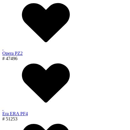
Opera PZ2
# 47496
Era ERA PF4
# 51253