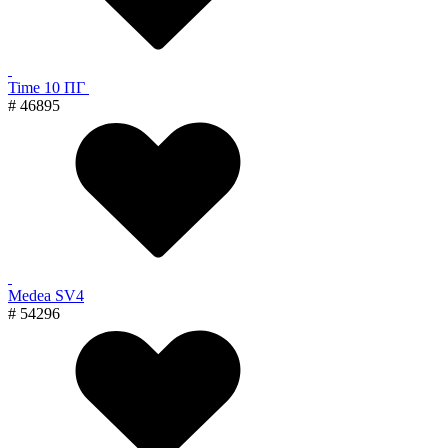
Time 10 ПГ
# 46895
Medea SV4
# 54296