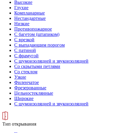
Высокие
Глухие
Компланарные
Нестандартные
Низкие
Противопожарное
С багетом (штапиком)
С врезкой
С выпадающим порогом
С патиной
С фрамугой
С шумоизоляцией и звукоизоляцией
Со скрытыми петлями
Со стеклом
Узкие
Филенчатое
Фрезерованные
Цельностеклянные
Широкие
С шумоизоляцией и звукоизоляцией
Тип открывания