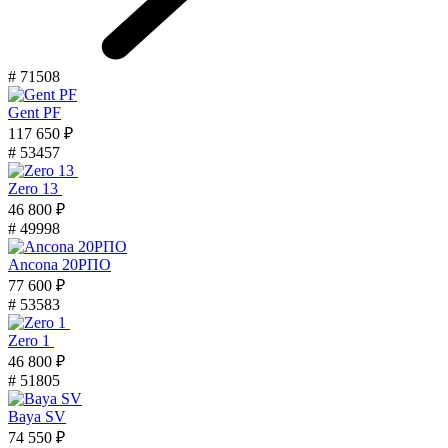
# 71508
Gent PF
117 650 ₽
# 53457
Zero 13
46 800 ₽
# 49998
Ancona 20РПО
77 600 ₽
# 53583
Zero 1
46 800 ₽
# 51805
Baya SV
74 550 ₽