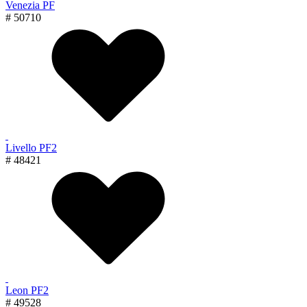
Venezia PF
# 50710
Livello PF2
# 48421
Leon PF2
# 49528