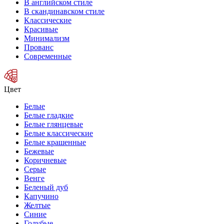
В английском стиле
В скандинавском стиле
Классические
Красивые
Минимализм
Прованс
Современные
Цвет
Белые
Белые гладкие
Белые глянцевые
Белые классические
Белые крашенные
Бежевые
Коричневые
Серые
Венге
Беленый дуб
Капучино
Желтые
Синие
Голубые