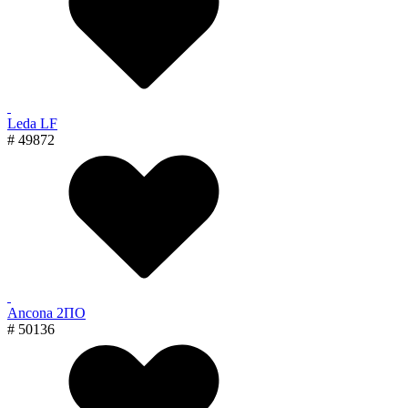
Leda LF
# 49872
Ancona 2ПО
# 50136