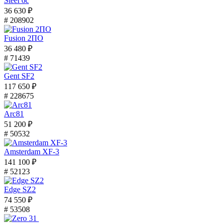
Steel 6с
36 630 ₽
# 208902
Fusion 2ПО
36 480 ₽
# 71439
Gent SF2
117 650 ₽
# 228675
Arc81
51 200 ₽
# 50532
Amsterdam XF-3
141 100 ₽
# 52123
Edge SZ2
74 550 ₽
# 53508