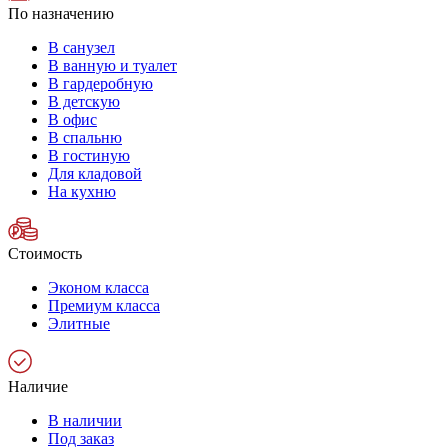
По назначению
В санузел
В ванную и туалет
В гардеробную
В детскую
В офис
В спальню
В гостиную
Для кладовой
На кухню
Стоимость
Эконом класса
Премиум класса
Элитные
Наличие
В наличии
Под заказ