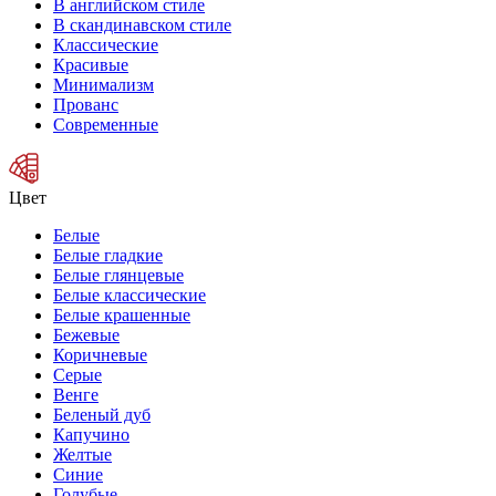
В английском стиле
В скандинавском стиле
Классические
Красивые
Минимализм
Прованс
Современные
Цвет
Белые
Белые гладкие
Белые глянцевые
Белые классические
Белые крашенные
Бежевые
Коричневые
Серые
Венге
Беленый дуб
Капучино
Желтые
Синие
Голубые