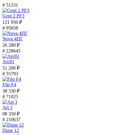
# 51331
Gent 2 PF3
121 950 ₽
# 95658
Nova 4ПГ
26 280 ₽
# 228645
Arc81
51 200 ₽
# 55793
Filo F4
38 330 ₽
# 71025
Art 3
98 350 ₽
# 210637
Dune 12