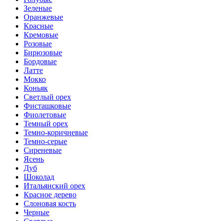
Зеленые
Оранжевые
Красные
Кремовые
Розовые
Бирюзовые
Бордовые
Латте
Мокко
Коньяк
Светлый орех
Фисташковые
Фиолетовые
Темный орех
Темно-коричневые
Темно-серые
Сиреневые
Ясень
Дуб
Шоколад
Итальянский орех
Красное дерево
Слоновая кость
Черные