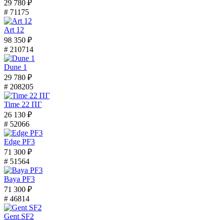
29 780 ₽
# 71175
Art 12
98 350 ₽
# 210714
Dune 1
29 780 ₽
# 208205
Time 22 ПГ
26 130 ₽
# 52066
Edge PF3
71 300 ₽
# 51564
Baya PF3
71 300 ₽
# 46814
Gent SF2