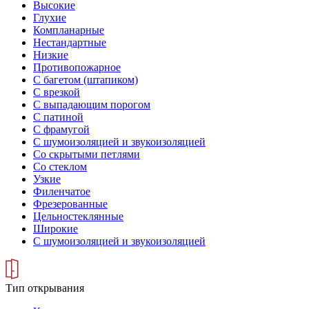
Высокие
Глухие
Компланарные
Нестандартные
Низкие
Противопожарное
С багетом (штапиком)
С врезкой
С выпадающим порогом
С патиной
С фрамугой
С шумоизоляцией и звукоизоляцией
Со скрытыми петлями
Со стеклом
Узкие
Филенчатое
Фрезерованные
Цельностеклянные
Широкие
С шумоизоляцией и звукоизоляцией
Тип открывания