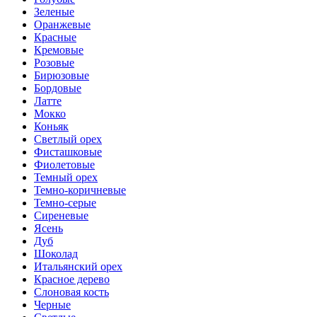
Зеленые
Оранжевые
Красные
Кремовые
Розовые
Бирюзовые
Бордовые
Латте
Мокко
Коньяк
Светлый орех
Фисташковые
Фиолетовые
Темный орех
Темно-коричневые
Темно-серые
Сиреневые
Ясень
Дуб
Шоколад
Итальянский орех
Красное дерево
Слоновая кость
Черные