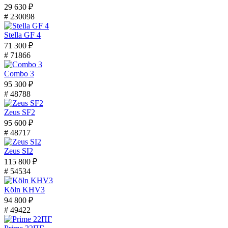
29 630 ₽
# 230098
Stella GF 4
71 300 ₽
# 71866
Combo 3
95 300 ₽
# 48788
Zeus SF2
95 600 ₽
# 48717
Zeus SI2
115 800 ₽
# 54534
Köln KHV3
94 800 ₽
# 49422