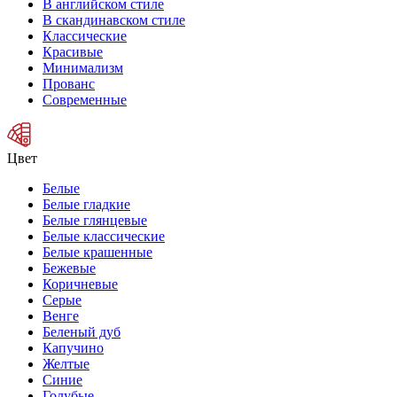
В английском стиле
В скандинавском стиле
Классические
Красивые
Минимализм
Прованс
Современные
Цвет
Белые
Белые гладкие
Белые глянцевые
Белые классические
Белые крашенные
Бежевые
Коричневые
Серые
Венге
Беленый дуб
Капучино
Желтые
Синие
Голубые