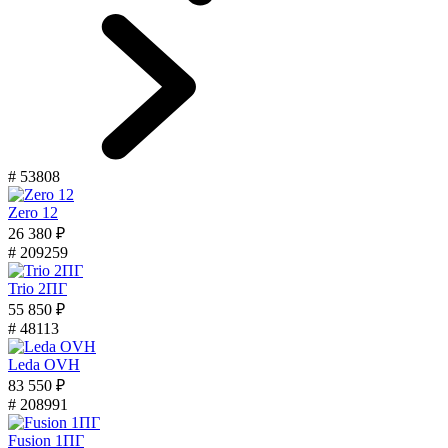
# 53808
Zero 12
26 380 ₽
# 209259
Trio 2ПГ
55 850 ₽
# 48113
Leda OVH
83 550 ₽
# 208991
Fusion 1ПГ