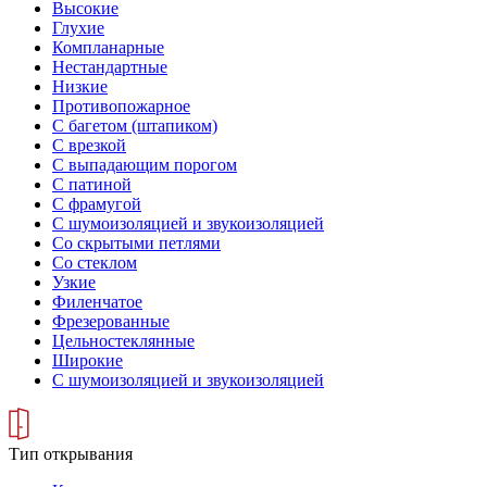
Высокие
Глухие
Компланарные
Нестандартные
Низкие
Противопожарное
С багетом (штапиком)
С врезкой
С выпадающим порогом
С патиной
С фрамугой
С шумоизоляцией и звукоизоляцией
Со скрытыми петлями
Со стеклом
Узкие
Филенчатое
Фрезерованные
Цельностеклянные
Широкие
С шумоизоляцией и звукоизоляцией
Тип открывания