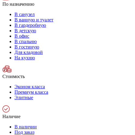
По назначению
В санузел
В ванную и туалет
В гардеробную
В детскую
В офис
В спальню
В гостиную
Для кладовой
На кухню
Стоимость
Эконом класса
Премиум класса
Элитные
Наличие
В наличии
Под заказ