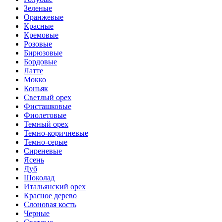
Зеленые
Оранжевые
Красные
Кремовые
Розовые
Бирюзовые
Бордовые
Латте
Мокко
Коньяк
Светлый орех
Фисташковые
Фиолетовые
Темный орех
Темно-коричневые
Темно-серые
Сиреневые
Ясень
Дуб
Шоколад
Итальянский орех
Красное дерево
Слоновая кость
Черные