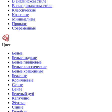
В английском стиле
В скандинавском стиле
Классические
Красивые
Минимализм
Прованс
Современные
Цвет
Белые
Белые гладкие
Белые глянцевые
Белые классические
Белые крашенные
Бежевые
Коричневые
Серые
Венге
Беленый дуб
Капучино
Желтые
Синие
Голубые