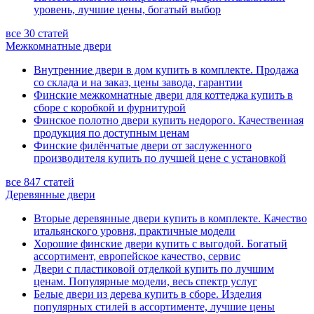
уровень, лучшие цены, богатый выбор
все 30 статей
Межкомнатные двери
Внутренние двери в дом купить в комплекте. Продажа
со склада и на заказ, цены завода, гарантии
Финские межкомнатные двери для коттеджа купить в
сборе с коробкой и фурнитурой
Финское полотно двери купить недорого. Качественная
продукция по доступным ценам
Финские филёнчатые двери от заслуженного
производителя купить по лучшей цене с установкой
все 847 статей
Деревянные двери
Вторые деревянные двери купить в комплекте. Качество
итальянского уровня, практичные модели
Хорошие финские двери купить с выгодой. Богатый
ассортимент, европейское качество, сервис
Двери с пластиковой отделкой купить по лучшим
ценам. Популярные модели, весь спектр услуг
Белые двери из дерева купить в сборе. Изделия
популярных стилей в ассортименте, лучшие цены