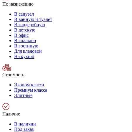
По назначению
В санузел
В ванную и туалет
В гардеробную
В детскую
В офис
В спальню
В гостиную
Для кладовой
На кухню
Стоимость
Эконом класса
Премиум класса
Элитные
Наличие
В наличии
Под заказ