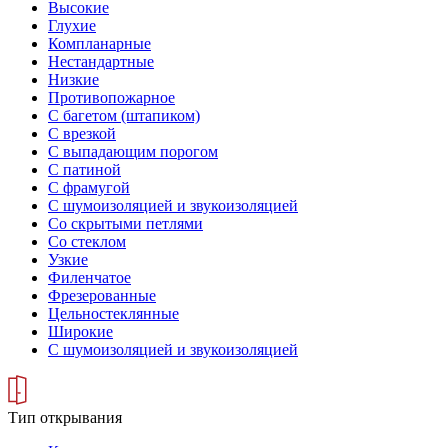
Высокие
Глухие
Компланарные
Нестандартные
Низкие
Противопожарное
С багетом (штапиком)
С врезкой
С выпадающим порогом
С патиной
С фрамугой
С шумоизоляцией и звукоизоляцией
Со скрытыми петлями
Со стеклом
Узкие
Филенчатое
Фрезерованные
Цельностеклянные
Широкие
С шумоизоляцией и звукоизоляцией
Тип открывания