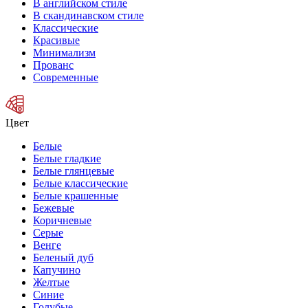
В английском стиле
В скандинавском стиле
Классические
Красивые
Минимализм
Прованс
Современные
Цвет
Белые
Белые гладкие
Белые глянцевые
Белые классические
Белые крашенные
Бежевые
Коричневые
Серые
Венге
Беленый дуб
Капучино
Желтые
Синие
Голубые