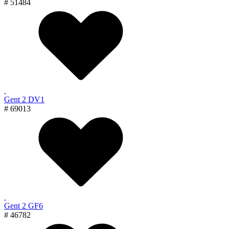
# 51484
Gent 2 DV1
# 69013
Gent 2 GF6
# 46782