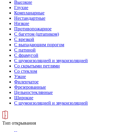
Высокие
Глухие
Компланарные
Нестандартные
Низкие
Противопожарное
С багетом (штапиком)
С врезкой
С выпадающим порогом
С патиной
С фрамугой
С шумоизоляцией и звукоизоляцией
Со скрытыми петлями
Со стеклом
Узкие
Филенчатое
Фрезерованные
Цельностеклянные
Широкие
С шумоизоляцией и звукоизоляцией
Тип открывания