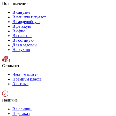
По назначению
В санузел
В ванную и туалет
В гардеробную
В детскую
В офис
В спальню
В гостиную
Для кладовой
На кухню
Стоимость
Эконом класса
Премиум класса
Элитные
Наличие
В наличии
Под заказ