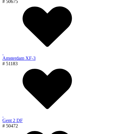
# 50675
Amsterdam XF-3
# 51183
Gent 2 DF
# 50472