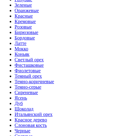
Зеленые
Оранжевые
Красные
Кремовые
Розовые
Бирюзовые
Бордовые
Латте
Мокко
Коньяк
Светлый орех
Фисташковые
Фиолетовые
Темный орех
Темно-коричневые
Темно-серые
Сиреневые
Ясень
Дуб
Шоколад
Итальянский орех
Красное дерево
Слоновая кость
Черные