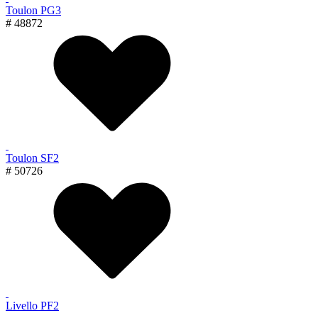
Toulon PG3
# 48872
Toulon SF2
# 50726
Livello PF2