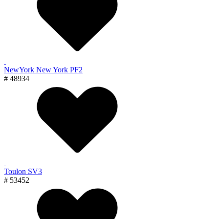
NewYork New York PF2
# 48934
Toulon SV3
# 53452