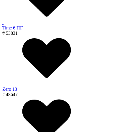
Time 6 ПГ
# 53831
Zero 13
# 48647