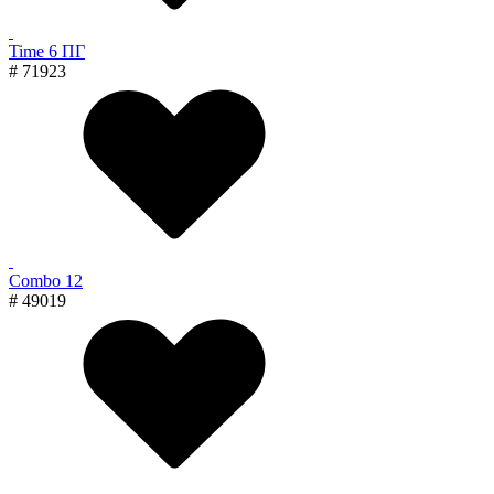
Time 6 ПГ
# 71923
Combo 12
# 49019