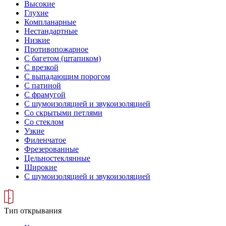
Высокие
Глухие
Компланарные
Нестандартные
Низкие
Противопожарное
С багетом (штапиком)
С врезкой
С выпадающим порогом
С патиной
С фрамугой
С шумоизоляцией и звукоизоляцией
Со скрытыми петлями
Со стеклом
Узкие
Филенчатое
Фрезерованные
Цельностеклянные
Широкие
С шумоизоляцией и звукоизоляцией
Тип открывания