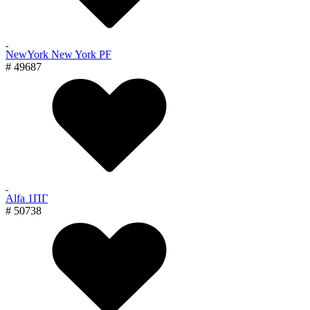
NewYork New York PF
# 49687
Alfa 1ПГ
# 50738