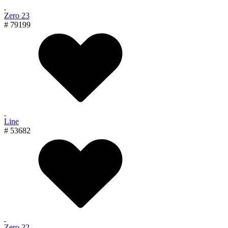
Zero 23
# 79199
Line
# 53682
Zero 22