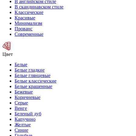
В английском стиле
В скандинавском стиле
Классические
Красивые
Минимализм
Прованс
Современные
Цвет
Белые
Белые гладкие
Белые глянцевые
Белые классические
Белые крашенные
Бежевые
Коричневые
Серые
Венге
Беленый дуб
Капучино
Желтые
Синие
Голубые