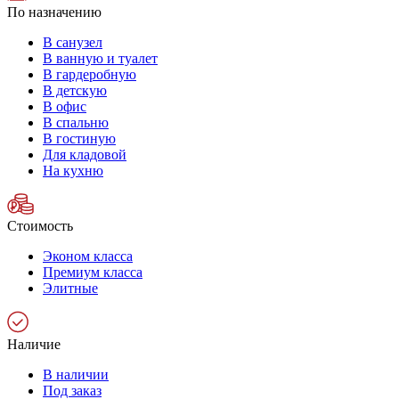
По назначению
В санузел
В ванную и туалет
В гардеробную
В детскую
В офис
В спальню
В гостиную
Для кладовой
На кухню
Стоимость
Эконом класса
Премиум класса
Элитные
Наличие
В наличии
Под заказ