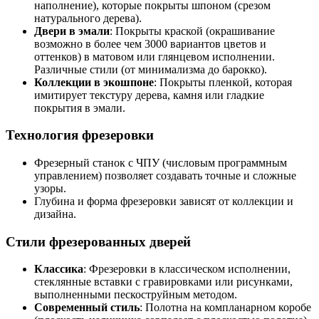
наполнение), которые покрыты шпоном (срезом
натурального дерева).
Двери в эмали
: Покрыты краской (окрашивание
возможно в более чем 3000 вариантов цветов и
оттенков) в матовом или глянцевом исполнении.
Различные стили (от минимализма до барокко).
Коллекции в экошпоне
: Покрыты пленкой, которая
имитирует текстуру дерева, камня или гладкие
покрытия в эмали.
Технология фрезеровки
Фрезерный станок с ЧПУ (числовым программным
управлением) позволяет создавать точные и сложные
узоры.
Глубина и форма фрезеровки зависят от коллекции и
дизайна.
Стили фрезерованных дверей
Классика
: Фрезеровки в классическом исполнении,
стеклянные вставки с гравировками или рисунками,
выполненными пескоструйным методом.
Современный стиль
: Полотна на компланарном коробе