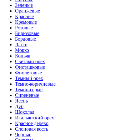
Зеленые
Оранжевые
Красные
Кремовые
Розовые
Бирюзовые
Бордовые
Латте
Мокко
Коньяк
Светлый орех
Фисташковые
Фиолетовые
Темный орех
Темно-коричневые
Темно-серые
Сиреневые
Ясень
Дуб
Шоколад
Итальянский орех
Красное дерево
Слоновая кость
Черные