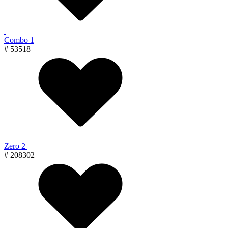
Combo 1
# 53518
Zero 2
# 208302