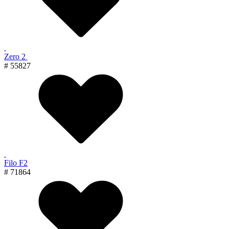
Zero 2
# 55827
Filo F2
# 71864