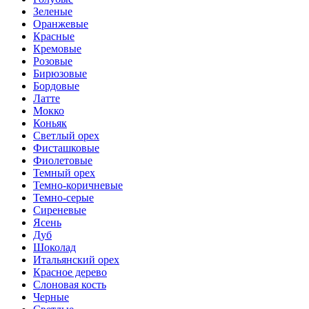
Зеленые
Оранжевые
Красные
Кремовые
Розовые
Бирюзовые
Бордовые
Латте
Мокко
Коньяк
Светлый орех
Фисташковые
Фиолетовые
Темный орех
Темно-коричневые
Темно-серые
Сиреневые
Ясень
Дуб
Шоколад
Итальянский орех
Красное дерево
Слоновая кость
Черные