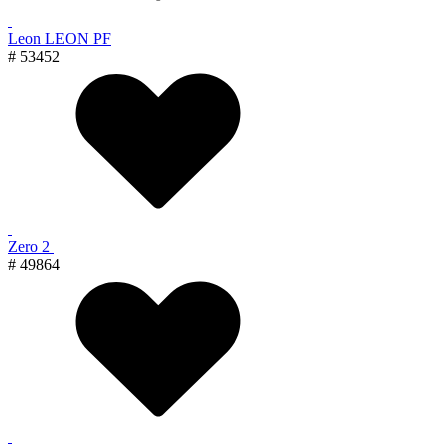
Leon LEON PF
# 53452
Zero 2
# 49864