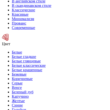
В английском стиле
В скандинавском стиле
Классические
Красивые
Минимализм
Прованс
Современные
Цвет
Белые
Белые гладкие
Белые глянцевые
Белые классические
Белые крашенные
Бежевые
Коричневые
Серые
Венге
Беленый дуб
Капучино
Желтые
Синие
Голубые