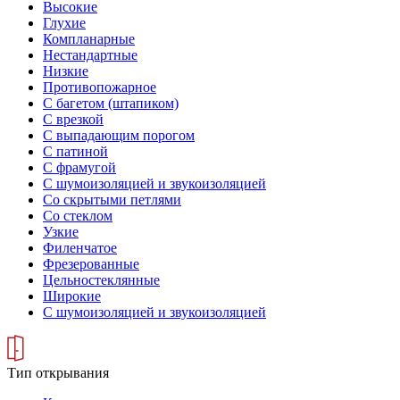
Высокие
Глухие
Компланарные
Нестандартные
Низкие
Противопожарное
С багетом (штапиком)
С врезкой
С выпадающим порогом
С патиной
С фрамугой
С шумоизоляцией и звукоизоляцией
Со скрытыми петлями
Со стеклом
Узкие
Филенчатое
Фрезерованные
Цельностеклянные
Широкие
С шумоизоляцией и звукоизоляцией
Тип открывания