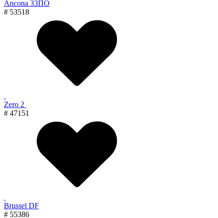
Ancona 33ПО
# 53518
Zero 2
# 47151
Brussel DF
# 55386