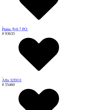
Piana Дуб 7 PO
# 93635
Alfa 32ПО1
# 55460