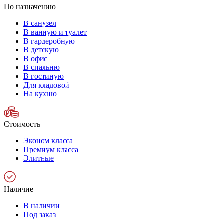
По назначению
В санузел
В ванную и туалет
В гардеробную
В детскую
В офис
В спальню
В гостиную
Для кладовой
На кухню
Стоимость
Эконом класса
Премиум класса
Элитные
Наличие
В наличии
Под заказ