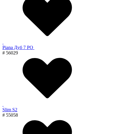
Piana Дуб 7 PO
# 56029
Slim S2
# 55058