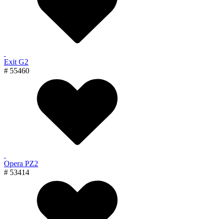
Exit G2
# 55460
Opera PZ2
# 53414