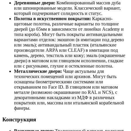
Деревянные двери:
Комбинированный массив дуба
или шпонированные модели. Классический вариант,
который подчеркивает солидность и статус.
Полотна в искуственном покрытии:
Каркасно-
щитовые полотна, различные варианты по толщине
дверей (до 65мм в зависимости от линейки Academy и
типа короба). Могут быть покрыты антивандальными
вариантами отделок: экошпон (в имитации под дерево
или эмаль); антивандальный пластик (итальянские
производители ARPA или CLEAF) в имитации под
камень, дерево, текстиль или кожу; эмаль (окрашенные
двери) в матовом или глянцевом исполнении, гладкие
или с рисунками, глухие и остекленные полотна.
Металлические двери:
Чаще актуальны для
технических помещений или архивов. Могут быть
оснащены биометрическими системами или
открыванием по Face ID. В глянцевом или матовом
металле (возможно окрашивание по RAL и NCS), с
декоративными накладками из МДФ в различных
покрытиях или, массива или итальянской корабельной
фанеры.
Конструкция
Распашные двери:
Традиционный вариант, подходит