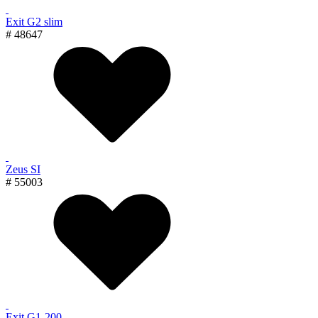
Exit G2 slim
# 48647
Zeus SI
# 55003
Exit G1-200