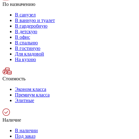
По назначению
В санузел
В ванную и туалет
В гардеробную
В детскую
В офис
В спальню
В гостиную
Для кладовой
На кухню
Стоимость
Эконом класса
Премиум класса
Элитные
Наличие
В наличии
Под заказ