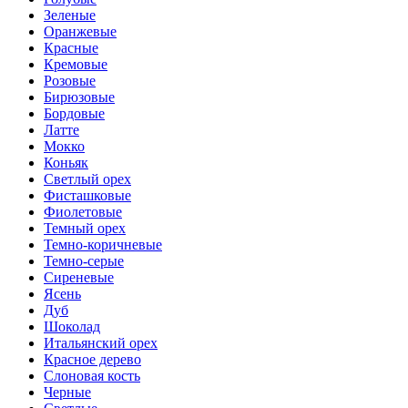
Зеленые
Оранжевые
Красные
Кремовые
Розовые
Бирюзовые
Бордовые
Латте
Мокко
Коньяк
Светлый орех
Фисташковые
Фиолетовые
Темный орех
Темно-коричневые
Темно-серые
Сиреневые
Ясень
Дуб
Шоколад
Итальянский орех
Красное дерево
Слоновая кость
Черные