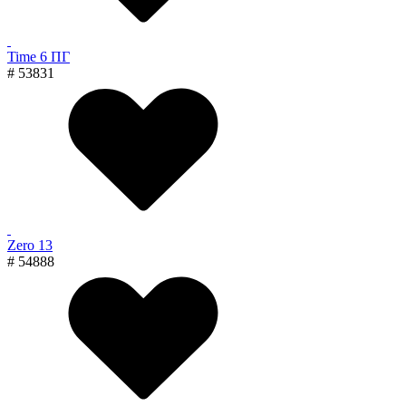
Time 6 ПГ
# 53831
Zero 13
# 54888