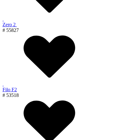
Zero 2
# 55827
Filo F2
# 53518