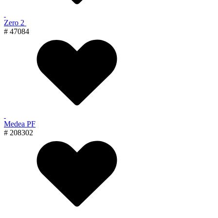
Zero 2
# 47084
Medea PF
# 208302