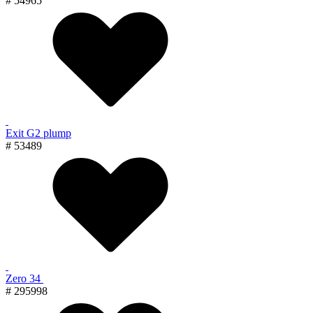
# 54965
Exit G2 plump
# 53489
Zero 34
# 295998