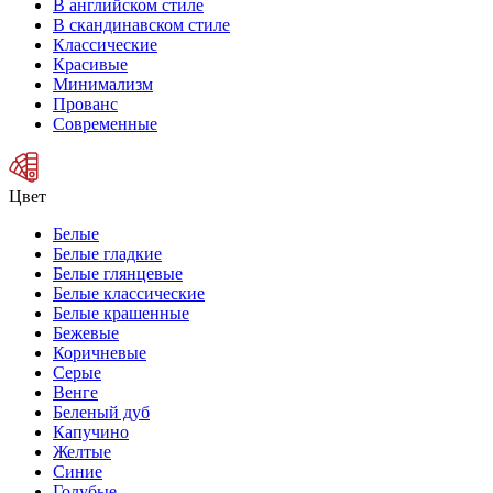
В английском стиле
В скандинавском стиле
Классические
Красивые
Минимализм
Прованс
Современные
Цвет
Белые
Белые гладкие
Белые глянцевые
Белые классические
Белые крашенные
Бежевые
Коричневые
Серые
Венге
Беленый дуб
Капучино
Желтые
Синие
Голубые