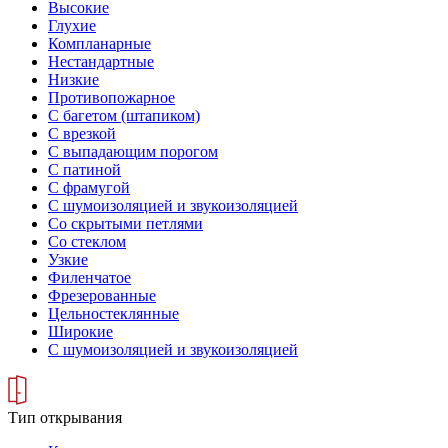
Высокие
Глухие
Компланарные
Нестандартные
Низкие
Противопожарное
С багетом (штапиком)
С врезкой
С выпадающим порогом
С патиной
С фрамугой
С шумоизоляцией и звукоизоляцией
Со скрытыми петлями
Со стеклом
Узкие
Филенчатое
Фрезерованные
Цельностеклянные
Широкие
С шумоизоляцией и звукоизоляцией
Тип открывания