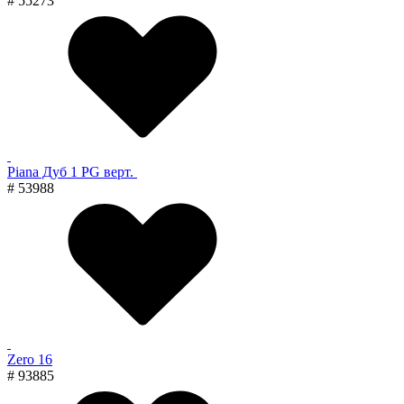
# 55273
Piana Дуб 1 PG верт.
# 53988
Zero 16
# 93885