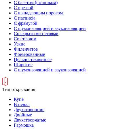
С багетом (штапиком)
С врезкой
С выпадающим порогом
С патиной
С фрамугой
С шумоизоляцией и звукоизоляцией
Со скрытыми петлями
Со стеклом
Узкие
Филенчатое
Фрезерованные
Цельностеклянные
Широкие
С шумоизоляцией и звукоизоляцией
Тип открывания
Купе
В пенал
Двухсторонние
Двойные
Двухстворчатые
Гармошка