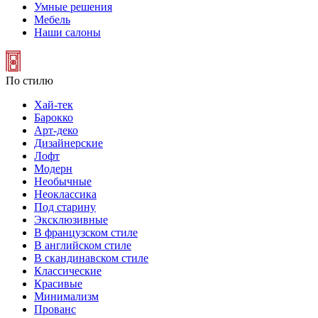
Умные решения
Мебель
Наши салоны
По стилю
Хай-тек
Барокко
Арт-деко
Дизайнерские
Лофт
Модерн
Необычные
Неоклассика
Под старину
Эксклюзивные
В французском стиле
В английском стиле
В скандинавском стиле
Классические
Красивые
Минимализм
Прованс