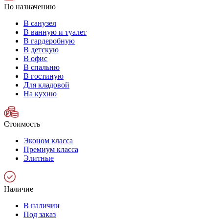
По назначению
В санузел
В ванную и туалет
В гардеробную
В детскую
В офис
В спальню
В гостиную
Для кладовой
На кухню
Стоимость
Эконом класса
Премиум класса
Элитные
Наличие
В наличии
Под заказ