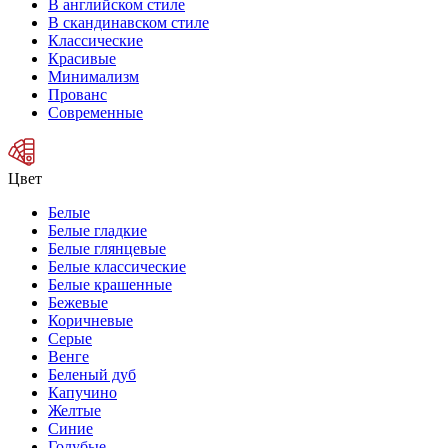
В английском стиле
В скандинавском стиле
Классические
Красивые
Минимализм
Прованс
Современные
Цвет
Белые
Белые гладкие
Белые глянцевые
Белые классические
Белые крашенные
Бежевые
Коричневые
Серые
Венге
Беленый дуб
Капучино
Желтые
Синие
Голубые