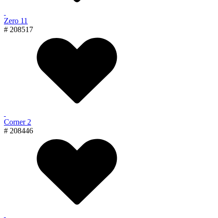
Zero 11
# 208517
Corner 2
# 208446