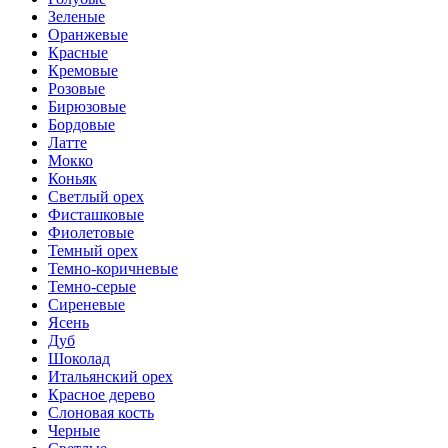
Зеленые
Оранжевые
Красные
Кремовые
Розовые
Бирюзовые
Бордовые
Латте
Мокко
Коньяк
Светлый орех
Фисташковые
Фиолетовые
Темный орех
Темно-коричневые
Темно-серые
Сиреневые
Ясень
Дуб
Шоколад
Итальянский орех
Красное дерево
Слоновая кость
Черные