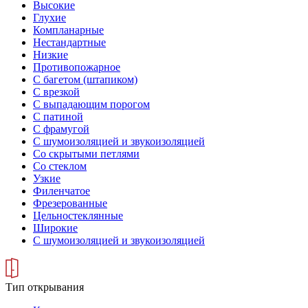
Высокие
Глухие
Компланарные
Нестандартные
Низкие
Противопожарное
С багетом (штапиком)
С врезкой
С выпадающим порогом
С патиной
С фрамугой
С шумоизоляцией и звукоизоляцией
Со скрытыми петлями
Со стеклом
Узкие
Филенчатое
Фрезерованные
Цельностеклянные
Широкие
С шумоизоляцией и звукоизоляцией
Тип открывания