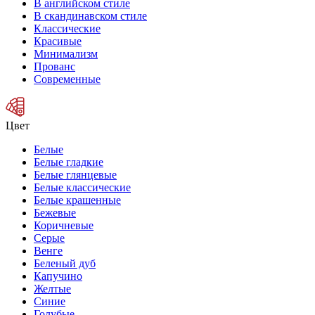
В английском стиле
В скандинавском стиле
Классические
Красивые
Минимализм
Прованс
Современные
Цвет
Белые
Белые гладкие
Белые глянцевые
Белые классические
Белые крашенные
Бежевые
Коричневые
Серые
Венге
Беленый дуб
Капучино
Желтые
Синие
Голубые