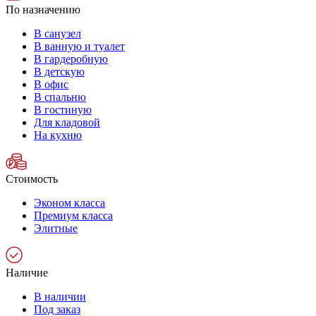
По назначению
В санузел
В ванную и туалет
В гардеробную
В детскую
В офис
В спальню
В гостиную
Для кладовой
На кухню
Стоимость
Эконом класса
Премиум класса
Элитные
Наличие
В наличии
Под заказ