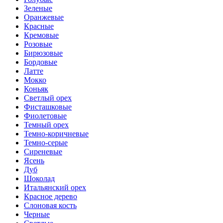
Зеленые
Оранжевые
Красные
Кремовые
Розовые
Бирюзовые
Бордовые
Латте
Мокко
Коньяк
Светлый орех
Фисташковые
Фиолетовые
Темный орех
Темно-коричневые
Темно-серые
Сиреневые
Ясень
Дуб
Шоколад
Итальянский орех
Красное дерево
Слоновая кость
Черные