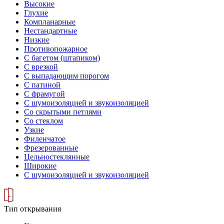
Высокие
Глухие
Компланарные
Нестандартные
Низкие
Противопожарное
С багетом (штапиком)
С врезкой
С выпадающим порогом
С патиной
С фрамугой
С шумоизоляцией и звукоизоляцией
Со скрытыми петлями
Со стеклом
Узкие
Филенчатое
Фрезерованные
Цельностеклянные
Широкие
С шумоизоляцией и звукоизоляцией
Тип открывания