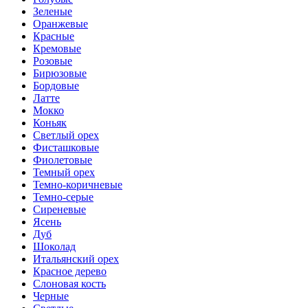
Зеленые
Оранжевые
Красные
Кремовые
Розовые
Бирюзовые
Бордовые
Латте
Мокко
Коньяк
Светлый орех
Фисташковые
Фиолетовые
Темный орех
Темно-коричневые
Темно-серые
Сиреневые
Ясень
Дуб
Шоколад
Итальянский орех
Красное дерево
Слоновая кость
Черные