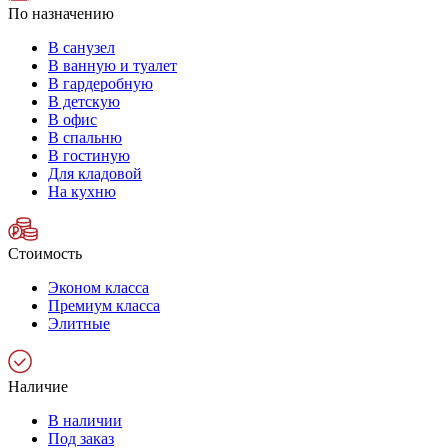
По назначению
В санузел
В ванную и туалет
В гардеробную
В детскую
В офис
В спальню
В гостиную
Для кладовой
На кухню
Стоимость
Эконом класса
Премиум класса
Элитные
Наличие
В наличии
Под заказ