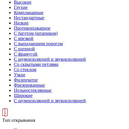
Высокие
Глухие
Компланарные
Нестандартные
Низкие
Противопожарное
С багетом (штапиком)
С врезкой
С выпадающим порогом
С патиной
С фрамугой
С шумоизоляцией и звукоизоляцией
Со скрытыми петлями
Со стеклом
Узкие
Филенчатое
Фрезерованные
Цельностеклянные
Широкие
С шумоизоляцией и звукоизоляцией
Тип открывания