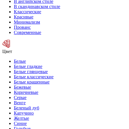
В английском стиле
В скандинавском стиле
Классические
Красивые
Минимализм
Прованс
Современные
Цвет
Белые
Белые гладкие
Белые глянцевые
Белые классические
Белые крашенные
Бежевые
Коричневые
Серые
Венге
Беленый дуб
Капучино
Желтые
Синие
Голубые