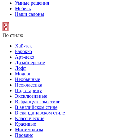
Умные решения
Мебель
Наши салоны
По стилю
Хай-тек
Барокко
Арт-деко
Дизайнерские
Лофт
Модерн
Необычные
Неоклассика
Под старину
Эксклюзивные
В французском стиле
В английском стиле
В скандинавском стиле
Классические
Красивые
Минимализм
Прованс