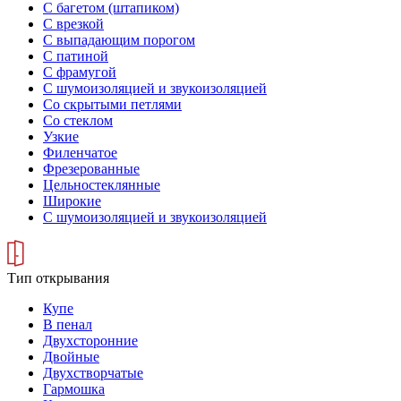
С багетом (штапиком)
С врезкой
С выпадающим порогом
С патиной
С фрамугой
С шумоизоляцией и звукоизоляцией
Со скрытыми петлями
Со стеклом
Узкие
Филенчатое
Фрезерованные
Цельностеклянные
Широкие
С шумоизоляцией и звукоизоляцией
Тип открывания
Купе
В пенал
Двухсторонние
Двойные
Двухстворчатые
Гармошка