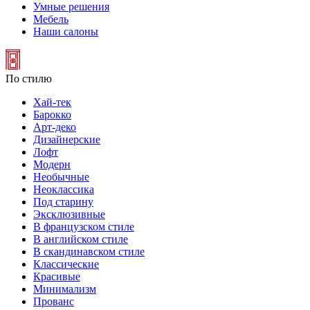
Умные решения
Мебель
Наши салоны
По стилю
Хай-тек
Барокко
Арт-деко
Дизайнерские
Лофт
Модерн
Необычные
Неоклассика
Под старину
Эксклюзивные
В французском стиле
В английском стиле
В скандинавском стиле
Классические
Красивые
Минимализм
Прованс