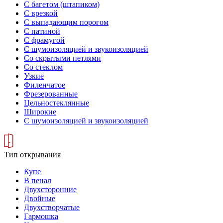
С багетом (штапиком)
С врезкой
С выпадающим порогом
С патиной
С фрамугой
С шумоизоляцией и звукоизоляцией
Со скрытыми петлями
Со стеклом
Узкие
Филенчатое
Фрезерованные
Цельностеклянные
Широкие
С шумоизоляцией и звукоизоляцией
Тип открывания
Купе
В пенал
Двухсторонние
Двойные
Двухстворчатые
Гармошка