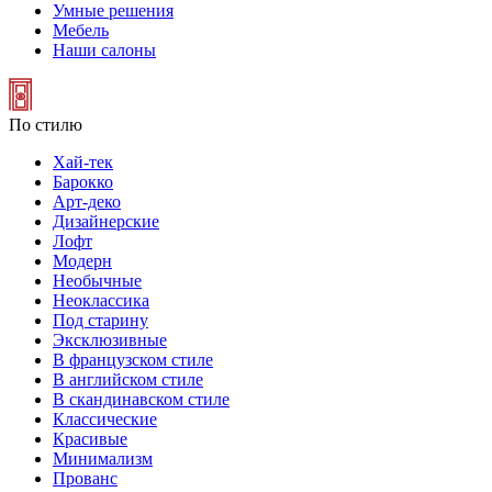
Умные решения
Мебель
Наши салоны
По стилю
Хай-тек
Барокко
Арт-деко
Дизайнерские
Лофт
Модерн
Необычные
Неоклассика
Под старину
Эксклюзивные
В французском стиле
В английском стиле
В скандинавском стиле
Классические
Красивые
Минимализм
Прованс