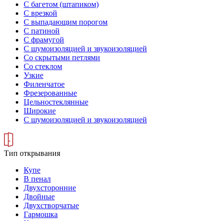
С багетом (штапиком)
С врезкой
С выпадающим порогом
С патиной
С фрамугой
С шумоизоляцией и звукоизоляцией
Со скрытыми петлями
Со стеклом
Узкие
Филенчатое
Фрезерованные
Цельностеклянные
Широкие
С шумоизоляцией и звукоизоляцией
Тип открывания
Купе
В пенал
Двухсторонние
Двойные
Двухстворчатые
Гармошка