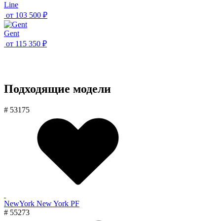
Line
от
103 500 ₽
Gent
от
115 350 ₽
Подходящие модели
# 53175
NewYork New York PF
# 55273