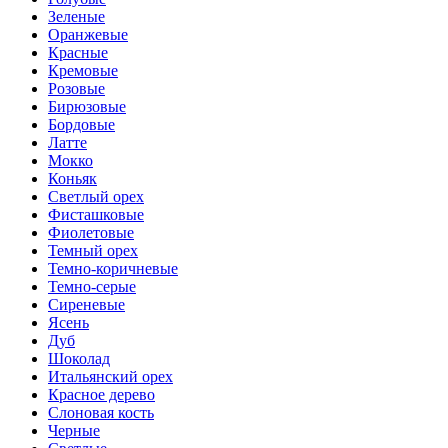
Зеленые
Оранжевые
Красные
Кремовые
Розовые
Бирюзовые
Бордовые
Латте
Мокко
Коньяк
Светлый орех
Фисташковые
Фиолетовые
Темный орех
Темно-коричневые
Темно-серые
Сиреневые
Ясень
Дуб
Шоколад
Итальянский орех
Красное дерево
Слоновая кость
Черные