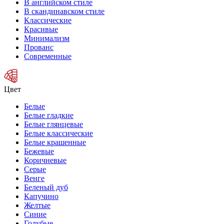
В английском стиле
В скандинавском стиле
Классические
Красивые
Минимализм
Прованс
Современные
Цвет
Белые
Белые гладкие
Белые глянцевые
Белые классические
Белые крашенные
Бежевые
Коричневые
Серые
Венге
Беленый дуб
Капучино
Желтые
Синие
Голубые