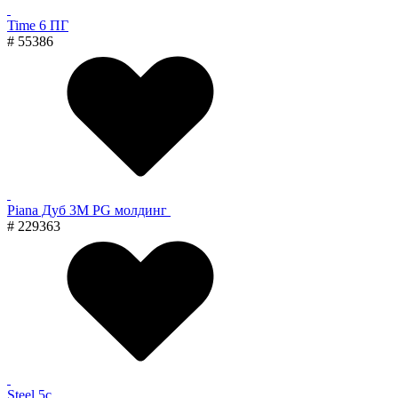
Time 6 ПГ
# 55386
Piana Дуб 3M PG молдинг
# 229363
Steel 5с