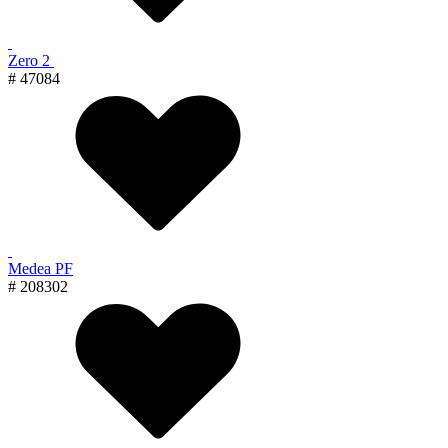
Zero 2
# 47084
Medea PF
# 208302