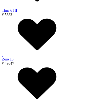
Time 6 ПГ
# 53831
Zero 13
# 48647