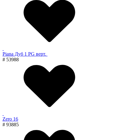
Piana Дуб 1 PG верт.
# 53988
Zero 16
# 93885