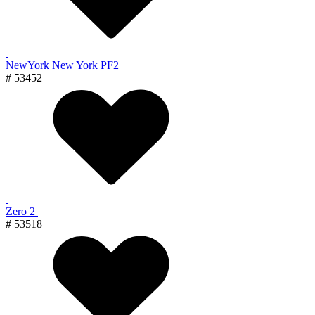
NewYork New York PF2
# 53452
Zero 2
# 53518