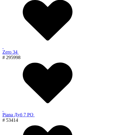
Zero 34
# 295998
Piana Дуб 7 PO
# 53414