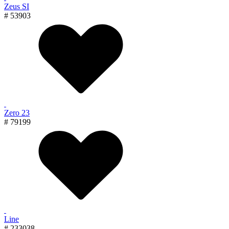
Zeus SI
# 53903
Zero 23
# 79199
Line
# 233038