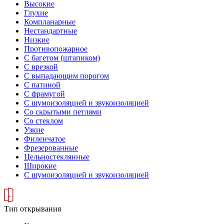
Высокие
Глухие
Компланарные
Нестандартные
Низкие
Противопожарное
С багетом (штапиком)
С врезкой
С выпадающим порогом
С патиной
С фрамугой
С шумоизоляцией и звукоизоляцией
Со скрытыми петлями
Со стеклом
Узкие
Филенчатое
Фрезерованные
Цельностеклянные
Широкие
С шумоизоляцией и звукоизоляцией
Тип открывания