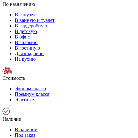
По назначению
В санузел
В ванную и туалет
В гардеробную
В детскую
В офис
В спальню
В гостиную
Для кладовой
На кухню
Стоимость
Эконом класса
Премиум класса
Элитные
Наличие
В наличии
Под заказ