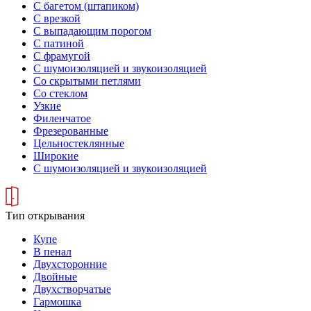
С багетом (штапиком)
С врезкой
С выпадающим порогом
С патиной
С фрамугой
С шумоизоляцией и звукоизоляцией
Со скрытыми петлями
Со стеклом
Узкие
Филенчатое
Фрезерованные
Цельностеклянные
Широкие
С шумоизоляцией и звукоизоляцией
Тип открывания
Купе
В пенал
Двухсторонние
Двойные
Двухстворчатые
Гармошка