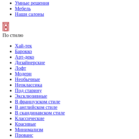
Умные решения
Мебель
Наши салоны
По стилю
Хай-тек
Барокко
Арт-деко
Дизайнерские
Лофт
Модерн
Необычные
Неоклассика
Под старину
Эксклюзивные
В французском стиле
В английском стиле
В скандинавском стиле
Классические
Красивые
Минимализм
Прованс