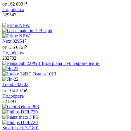
от
162 803
₽
Подобрать
329547
Next 329547
от
135 676
₽
Подобрать
232702
Trend 232702
от
104 297
₽
Подобрать
321891
Smart Lock 321891