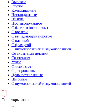
Высокие
Глухие
Компланарные
Нестандартные
Низкие
Противопожарное
С багетом (штапиком)
С врезкой
С выпадающим порогом
С патиной
С фрамугой
С шумоизоляцией и звукоизоляцией
Со скрытыми петлями
Со стеклом
Узкие
Филенчатое
Фрезерованные
Цельностеклянные
Широкие
С шумоизоляцией и звукоизоляцией
Тип открывания