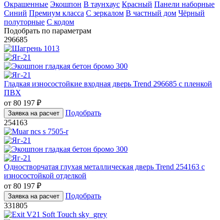
Окрашенные
Экошпон
В таунхаус
Красный
Панели наборные
Синий
Премиум класса
С зеркалом
В частный дом
Чёрный
полуторные
С кодом
Подобрать по параметрам
296685
Гладкая износостойкие входная дверь Trend 296685 с пленкой
ПВХ
от
80 197
₽
Подобрать
Заявка на расчет
254163
Одностворчатая глухая металлическая дверь Trend 254163 с
износостойкой отделкой
от
80 197
₽
Подобрать
Заявка на расчет
331805