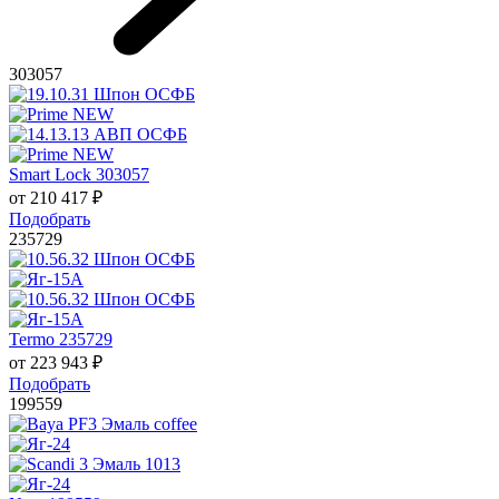
303057
Smart Lock 303057
от
210 417
₽
Подобрать
235729
Termo 235729
от
223 943
₽
Подобрать
199559