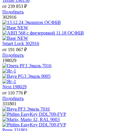
Termo 198156
от
239 853
₽
Подобрать
302916
Smart Lock 302916
от
191 067
₽
Подобрать
198029
Next 198029
от
110 776
₽
Подобрать
331801
Penta 331801