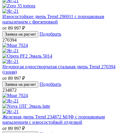
Износостойкие дверь Trend 296911 с порошковым
напылением с фрезеровкой
от
89 997
₽
Подобрать
Заявка на расчет
270394
Недорогая одностворчатая стальная дверь Trend 270394
(синяя)
от
89 997
₽
Подобрать
Заявка на расчет
234872
Железная дверь Trend 234872 МДФ с порошковым
напылением с износостойкой отделкой
от
89 997
₽