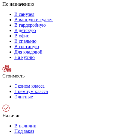
По назначению
В санузел
В ванную и туалет
В гардеробную
В детскую
В офис
В спальню
В гостиную
Для кладовой
На кухню
Стоимость
Эконом класса
Премиум класса
Элитные
Наличие
В наличии
Под заказ