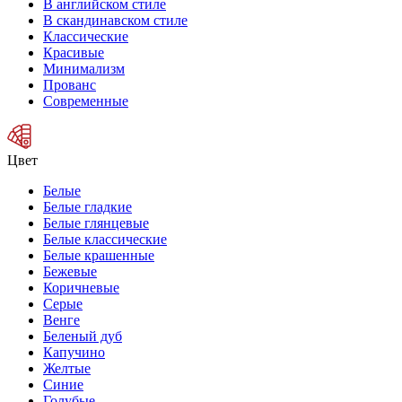
В английском стиле
В скандинавском стиле
Классические
Красивые
Минимализм
Прованс
Современные
Цвет
Белые
Белые гладкие
Белые глянцевые
Белые классические
Белые крашенные
Бежевые
Коричневые
Серые
Венге
Беленый дуб
Капучино
Желтые
Синие
Голубые