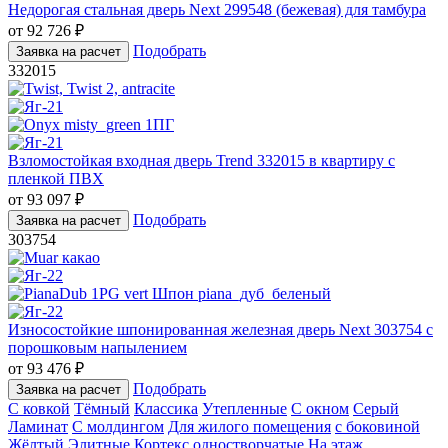
Недорогая стальная дверь Next 299548 (бежевая) для тамбура
от
92 726
₽
Подобрать
Заявка на расчет
332015
Взломостойкая входная дверь Trend 332015 в квартиру с
пленкой ПВХ
от
93 097
₽
Подобрать
Заявка на расчет
303754
Износостойкие шпонированная железная дверь Next 303754 с
порошковым напылением
от
93 476
₽
Подобрать
Заявка на расчет
С ковкой
Тёмный
Классика
Утепленные
С окном
Серый
Ламинат
С молдингом
Для жилого помещения
с боковиной
Жёлтый
Элитные
Кортекс
одностворчатые
На этаж