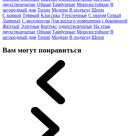
двухстворчатые
Общая
Тамбурные
Морозостойкие
В
загородный дом
Тихие
Модерн
В подъезд
Шпон
С ковкой
Тёмный
Классика
Утепленные
С окном
Серый
Ламинат
С молдингом
Для жилого помещения
с боковиной
Жёлтый
Элитные
Кортекс
одностворчатые
На этаж
двухстворчатые
Общая
Тамбурные
Морозостойкие
В
загородный дом
Тихие
Модерн
В подъезд
Шпон
Вам могут понравиться