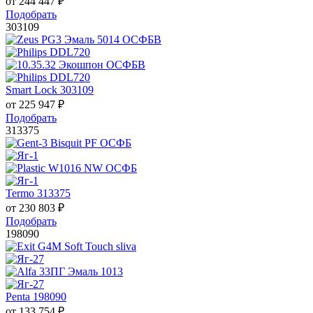
от
244 447
₽
Подобрать
303109
Smart Lock 303109
от
225 947
₽
Подобрать
313375
Termo 313375
от
230 803
₽
Подобрать
198090
Penta 198090
от
133 754
₽