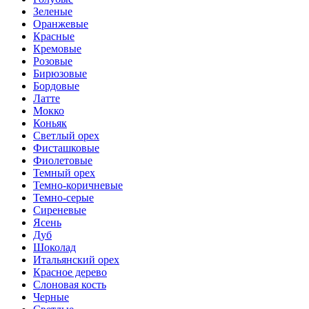
Зеленые
Оранжевые
Красные
Кремовые
Розовые
Бирюзовые
Бордовые
Латте
Мокко
Коньяк
Светлый орех
Фисташковые
Фиолетовые
Темный орех
Темно-коричневые
Темно-серые
Сиреневые
Ясень
Дуб
Шоколад
Итальянский орех
Красное дерево
Слоновая кость
Черные