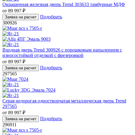
Окрашенная железная дверь Trend 303633 тамбурные МДФ
от
89 997
₽
Подобрать
Заявка на расчет
300926
Входная дверь Trend 300926 с порошковым напылением с
износостойкой отделкой с фрезеровкой
от
89 997
₽
Подобрать
Заявка на расчет
297565
Серая недорогая одностворчатая металлическая дверь Trend
297565
от
89 997
₽
Подобрать
Заявка на расчет
296911