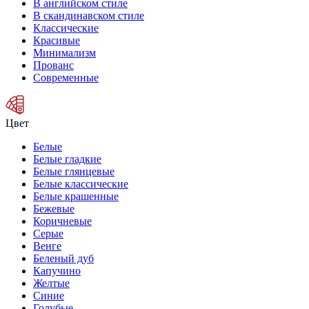
В английском стиле
В скандинавском стиле
Классические
Красивые
Минимализм
Прованс
Современные
Цвет
Белые
Белые гладкие
Белые глянцевые
Белые классические
Белые крашенные
Бежевые
Коричневые
Серые
Венге
Беленый дуб
Капучино
Желтые
Синие
Голубые