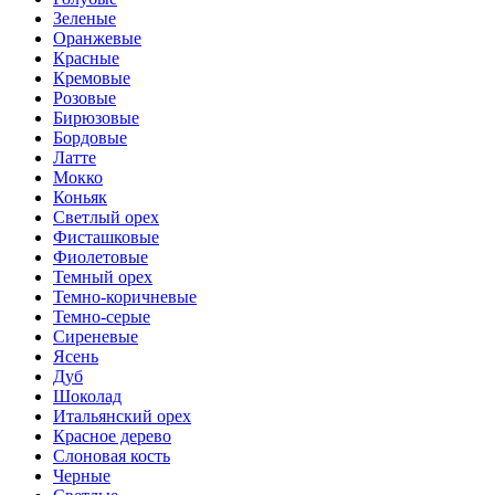
Зеленые
Оранжевые
Красные
Кремовые
Розовые
Бирюзовые
Бордовые
Латте
Мокко
Коньяк
Светлый орех
Фисташковые
Фиолетовые
Темный орех
Темно-коричневые
Темно-серые
Сиреневые
Ясень
Дуб
Шоколад
Итальянский орех
Красное дерево
Слоновая кость
Черные