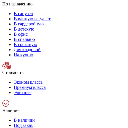
По назначению
В санузел
В ванную и туалет
В гардеробную
В детскую
В офис
В спальню
В гостиную
Для кладовой
На кухню
Стоимость
Эконом класса
Премиум класса
Элитные
Наличие
В наличии
Под заказ