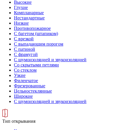
Высокие
Глухие
Компланарные
Нестандартные
Низкие
Противопожарное
С багетом (штапиком)
С врезкой
С выпадающим порогом
С патиной
С фрамугой
С шумоизоляцией и звукоизоляцией
Со скрытыми петлями
Со стеклом
Узкие
Филенчатое
Фрезерованные
Цельностеклянные
Широкие
С шумоизоляцией и звукоизоляцией
Тип открывания