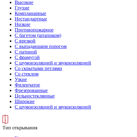
Высокие
Глухие
Компланарные
Нестандартные
Низкие
Противопожарное
С багетом (штапиком)
С врезкой
С выпадающим порогом
С патиной
С фрамугой
С шумоизоляцией и звукоизоляцией
Со скрытыми петлями
Со стеклом
Узкие
Филенчатое
Фрезерованные
Цельностеклянные
Широкие
С шумоизоляцией и звукоизоляцией
Тип открывания