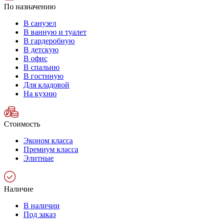
По назначению
В санузел
В ванную и туалет
В гардеробную
В детскую
В офис
В спальню
В гостиную
Для кладовой
На кухню
Стоимость
Эконом класса
Премиум класса
Элитные
Наличие
В наличии
Под заказ