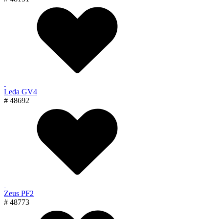
Leda GV4
# 48692
Zeus PF2
# 48773