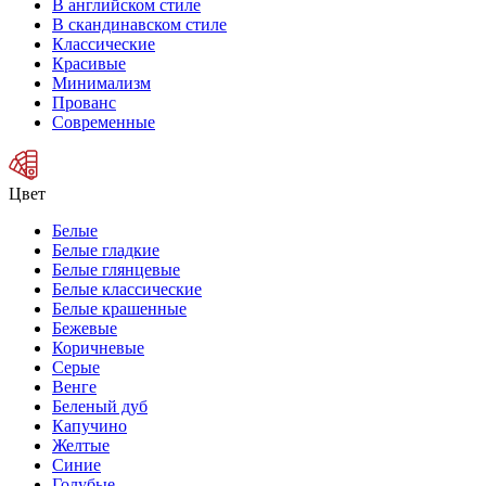
В английском стиле
В скандинавском стиле
Классические
Красивые
Минимализм
Прованс
Современные
Цвет
Белые
Белые гладкие
Белые глянцевые
Белые классические
Белые крашенные
Бежевые
Коричневые
Серые
Венге
Беленый дуб
Капучино
Желтые
Синие
Голубые