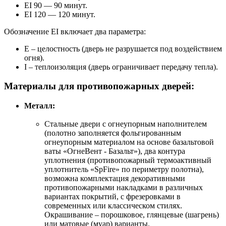
EI 90 — 90 минут.
EI 120 — 120 минут.
Обозначение EI включает два параметра:
E – целостность (дверь не разрушается под воздействием
огня).
I – теплоизоляция (дверь ограничивает передачу тепла).
Материалы для противопожарных дверей:
Металл:
Стальные двери с огнеупорным наполнителем
(полотно заполняется фольгированным
огнеупорным материалом на основе базальтовой
ваты «ОгнеВент - Базальт»), два контура
уплотнения (противопожарный термоактивный
уплотнитель «SpFire» по периметру полотна),
возможна комплектация декоративными
противопожарными накладками в различных
вариантах покрытий, с фрезеровками в
современных или классическом стилях.
Окрашивание – порошковое, глянцевые (шагрень)
или матовые (муар) варианты.