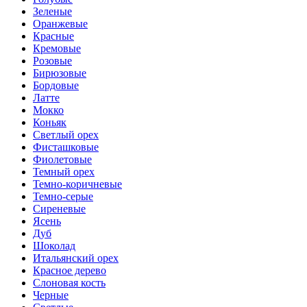
Зеленые
Оранжевые
Красные
Кремовые
Розовые
Бирюзовые
Бордовые
Латте
Мокко
Коньяк
Светлый орех
Фисташковые
Фиолетовые
Темный орех
Темно-коричневые
Темно-серые
Сиреневые
Ясень
Дуб
Шоколад
Итальянский орех
Красное дерево
Слоновая кость
Черные