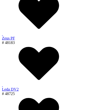
Zeus PF
# 48183
Leda DV2
# 48725