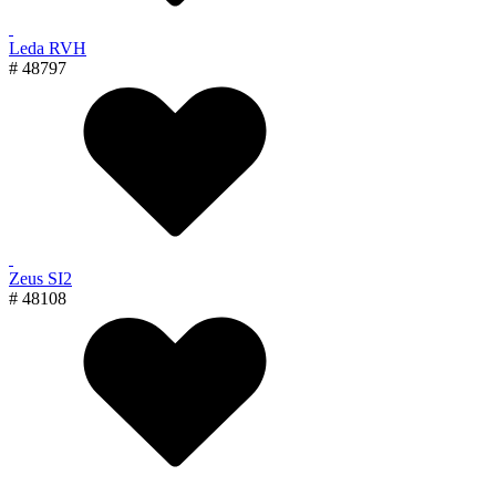
Leda RVH
# 48797
Zeus SI2
# 48108