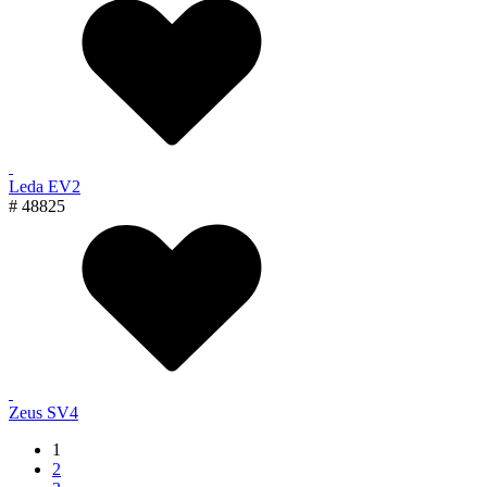
Leda EV2
# 48825
Zeus SV4
1
2